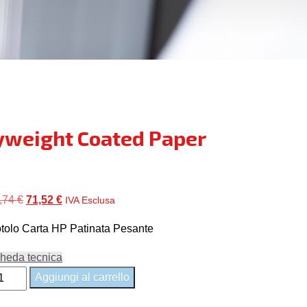
yweight Coated Paper
Il
Il
,74
€
71,52
€
IVA Esclusa
prezzo
prezzo
tolo Carta HP Patinata Pesante
originale
attuale
era:
è:
heda tecnica
77,74 €.
71,52 €.
414B
Aggiungi al carrello