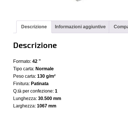
H
Un
He
Co
Descrizione
Informazioni aggiuntive
Compat
Pa
13
Descrizione
g/
10
m
Formato:
42 ”
x
Tipo carta:
Normale
30
Peso carta:
130 g/m²
m
Finitura:
Patinata
qu
Q.tà per confezione:
1
Lunghezza:
30.500 mm
Larghezza:
1067 mm