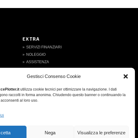
EXTRA
SERVIZI FINANZIARI
NOLEGGIO
ASSISTENZA
CONDIZIONI DI VENDITA
Gestisci Consenso Cookie
PRIVACY POLICY
COOKIE POLICY
cePlotter.it
utilizza cookie tecnici per ottimizzare la navigazione. I dati
CREDITS
ngono raccolti in forma anonima. Chiudendo questo banner o continuando la
acconsenti al loro uso.
izi
cetta
Nega
Visualizza le preferenze