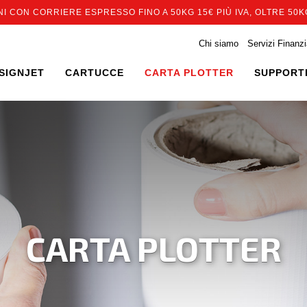
I CON CORRIERE ESPRESSO FINO A 50KG 15€ PIÙ IVA, OLTRE 50KG
Chi siamo
Servizi Finanzi
SIGNJET
CARTUCCE
CARTA PLOTTER
SUPPORTI
CARTA PLOTTER