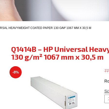
ERSAL HEAVYWEIGHT COATED PAPER 130 G/M² 1067 MM X 30,5 M
Q1414B – HP Universal Heav
130 g/m² 1067 mm x 30,5 m
77
-8%
Ro
Sc
Q1
-