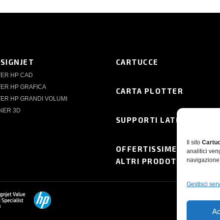
ESIGNJET
CARTUCCE
TER HP CAD
ER HP GRAFICA
CARTA PLOTTER
ER HP GRANDI VOLUMI
NER 3D
SUPPORTI LATEX
Il sito
Cartuc
OFFERTISSIME
analitici ve
ALTRI PRODOTTI
navigazione 
Gestisci serv
Ac