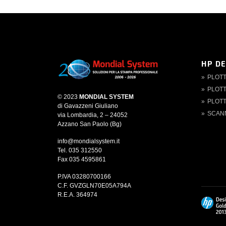
HP D
PLOT
PLOTT
© 2023
MONDIAL SYSTEM
PLOTT
di Gavazzeni Giuliano
SCAN
via Lombardia, 2 – 24052
Azzano San Paolo (Bg)
info@mondialsystem.it
Tel. 035 312550
Fax 035 4595861
P.IVA 03280700166
C.F. GVZGLN70E05A794A
R.E.A. 364974