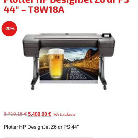
44″ – T8W18A
-20%
Il
Il
6.710,15
€
5.400,00
€
IVA Esclusa
prezzo
prezzo
Plotter HP DesignJet Z6 dr PS 44″
originale
attuale
era:
è: