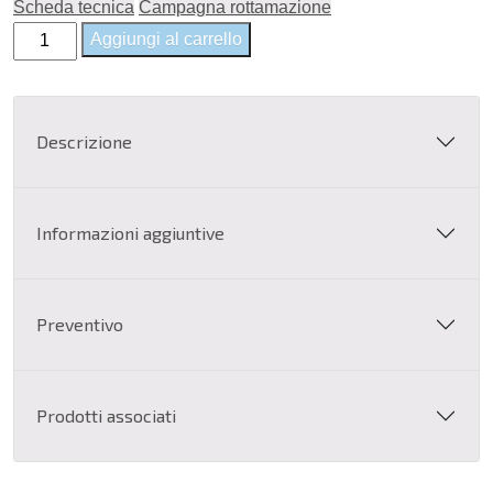
Scheda tecnica
Campagna rottamazione
6.710,15 €.
5.400,00 €.
Plotter
Aggiungi al carrello
HP
DesignJet
Z6
Descrizione
dr
PS
44"
Informazioni aggiuntive
-
T8W18A
quantità
Preventivo
Prodotti associati