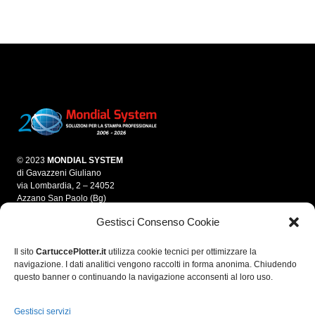
© 2023
MONDIAL SYSTEM
di Gavazzeni Giuliano
via Lombardia, 2 – 24052
Azzano San Paolo (Bg)
Gestisci Consenso Cookie
info@mondialsystem.it
Tel. 035 312550
Fax 035 4595861
Il sito
CartuccePlotter.it
utilizza cookie tecnici per ottimizzare la
navigazione. I dati analitici vengono raccolti in forma anonima. Chiudendo
P.IVA 03280700166
questo banner o continuando la navigazione acconsenti al loro uso.
C.F. GVZGLN70E05A794A
R.E.A. 364974
Gestisci servizi