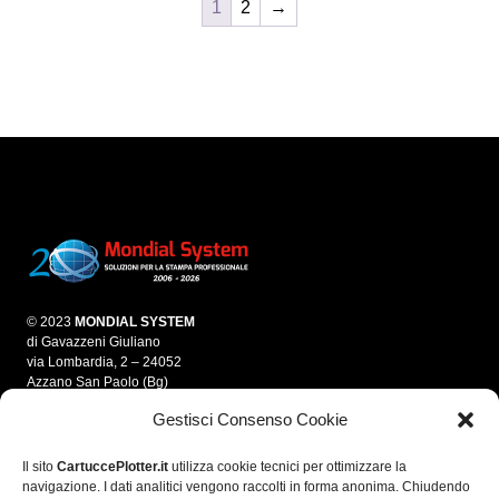
1
2
→
© 2023
MONDIAL SYSTEM
di Gavazzeni Giuliano
via Lombardia, 2 – 24052
Azzano San Paolo (Bg)
Gestisci Consenso Cookie
info@mondialsystem.it
Tel. 035 312550
Fax 035 4595861
Il sito
CartuccePlotter.it
utilizza cookie tecnici per ottimizzare la
navigazione. I dati analitici vengono raccolti in forma anonima. Chiudendo
P.IVA 03280700166