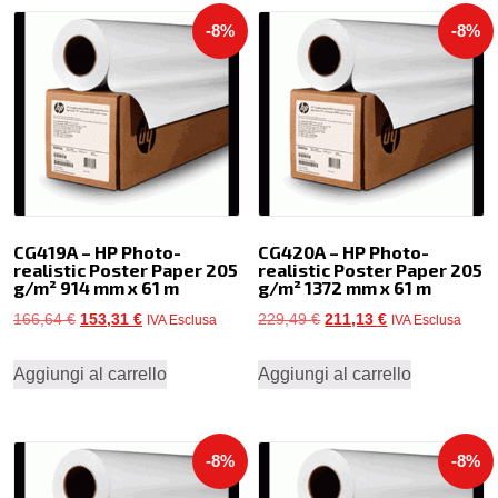
-8%
-8%
CG419A – HP Photo-
CG420A – HP Photo-
realistic Poster Paper 205
realistic Poster Paper 205
g/m² 914 mm x 61 m
g/m² 1372 mm x 61 m
Il
Il
Il
Il
166,64
€
153,31
€
229,49
€
211,13
€
IVA Esclusa
IVA Esclusa
prezzo
prezzo
prezzo
prezzo
Aggiungi al carrello
Aggiungi al carrello
originale
attuale
originale
attuale
era:
è:
era:
è:
166,64 €.
153,31 €.
229,49 €.
211,13 €.
-8%
-8%