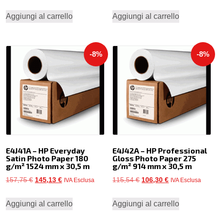
prezzo
prezzo
prezzo
prezzo
Aggiungi al carrello
Aggiungi al carrello
originale
attuale
originale
attuale
era:
è:
era:
è:
110,40 €.
101,57 €.
141,96 €.
130,60 €.
-8%
-8%
E4J41A – HP Everyday
E4J42A – HP Professional
Satin Photo Paper 180
Gloss Photo Paper 275
g/m² 1524 mm x 30,5 m
g/m² 914 mm x 30,5 m
Il
Il
Il
Il
157,75
€
145,13
€
115,54
€
106,30
€
IVA Esclusa
IVA Esclusa
prezzo
prezzo
prezzo
prezzo
Aggiungi al carrello
Aggiungi al carrello
originale
attuale
originale
attuale