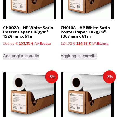
CH002A – HP White Satin
CH010A – HP White Satin
Poster Paper 136 g/m²
Poster Paper 136 g/m²
1524 mm x 61 m
1067 mm x 61 m
Il
Il
Il
Il
166,68
€
153,35
€
124,32
€
114,37
€
IVA Esclusa
IVA Esclusa
prezzo
prezzo
prezzo
prezzo
Aggiungi al carrello
Aggiungi al carrello
originale
attuale
originale
attuale
era:
è:
era:
è:
166,68 €.
153,35 €.
124,32 €.
114,37 €.
-8%
-8%