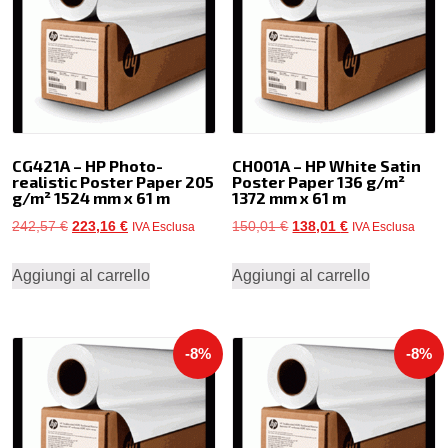
CG421A – HP Photo-
CH001A – HP White Satin
realistic Poster Paper 205
Poster Paper 136 g/m²
g/m² 1524 mm x 61 m
1372 mm x 61 m
Il
Il
Il
Il
242,57
€
223,16
€
150,01
€
138,01
€
IVA Esclusa
IVA Esclusa
prezzo
prezzo
prezzo
prezzo
Aggiungi al carrello
Aggiungi al carrello
originale
attuale
originale
attuale
era:
è:
era:
è:
242,57 €.
223,16 €.
150,01 €.
138,01 €.
-8%
-8%