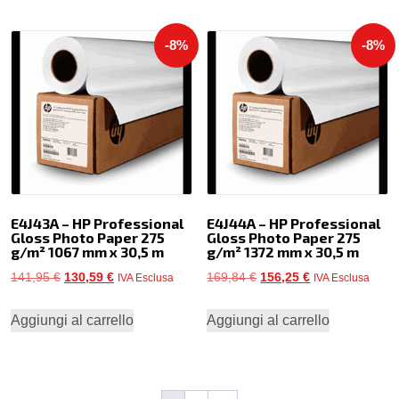
era:
è:
era:
è:
157,75 €.
145,13 €.
115,54 €.
106,30 €.
-8%
-8%
E4J43A – HP Professional
E4J44A – HP Professional
Gloss Photo Paper 275
Gloss Photo Paper 275
g/m² 1067 mm x 30,5 m
g/m² 1372 mm x 30,5 m
Il
Il
Il
Il
141,95
€
130,59
€
169,84
€
156,25
€
IVA Esclusa
IVA Esclusa
prezzo
prezzo
prezzo
prezzo
Aggiungi al carrello
Aggiungi al carrello
originale
attuale
originale
attuale
era:
è:
era:
è:
141,95 €.
130,59 €.
169,84 €.
156,25 €.