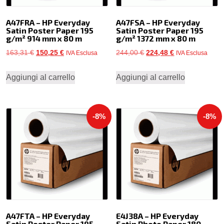
A47FRA – HP Everyday
A47FSA – HP Everyday
Satin Poster Paper 195
Satin Poster Paper 195
g/m² 914 mm x 80 m
g/m² 1372 mm x 80 m
Il
Il
Il
Il
163,31
€
150,25
€
244,00
€
224,48
€
IVA Esclusa
IVA Esclusa
prezzo
prezzo
prezzo
prezzo
Aggiungi al carrello
Aggiungi al carrello
originale
attuale
originale
attuale
era:
è:
era:
è:
163,31 €.
150,25 €.
244,00 €.
224,48 €.
-8%
-8%
A47FTA – HP Everyday
E4J38A – HP Everyday
Satin Poster Paper 195
Satin Photo Paper 180