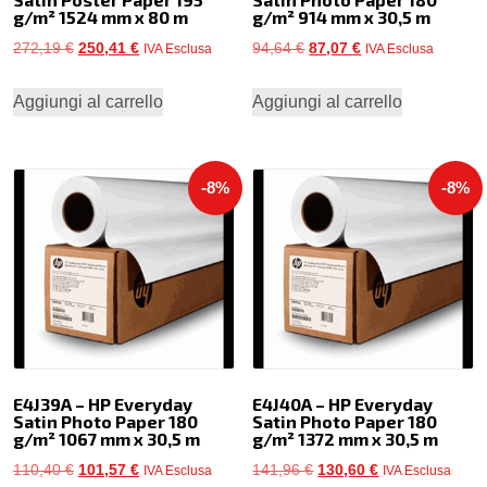
g/m² 1524 mm x 80 m
g/m² 914 mm x 30,5 m
Il
Il
Il
Il
272,19
€
250,41
€
94,64
€
87,07
€
IVA Esclusa
IVA Esclusa
prezzo
prezzo
prezzo
prezzo
Aggiungi al carrello
Aggiungi al carrello
originale
attuale
originale
attuale
era:
è:
era:
è:
272,19 €.
250,41 €.
94,64 €.
87,07 €.
-8%
-8%
E4J39A – HP Everyday
E4J40A – HP Everyday
Satin Photo Paper 180
Satin Photo Paper 180
g/m² 1067 mm x 30,5 m
g/m² 1372 mm x 30,5 m
Il
Il
Il
Il
110,40
€
101,57
€
141,96
€
130,60
€
IVA Esclusa
IVA Esclusa