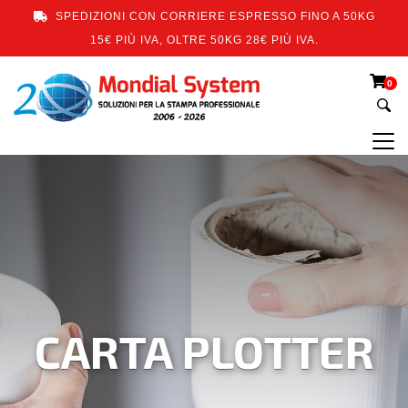
SPEDIZIONI CON CORRIERE ESPRESSO FINO A 50KG
15€ PIÙ IVA, OLTRE 50KG 28€ PIÙ IVA.
0
CARTA PLOTTER