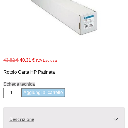
Il
Il
43,82
€
40,31
€
IVA Esclusa
prezzo
prezzo
Rotolo Carta HP Patinata
originale
attuale
era:
è:
Scheda tecnica
43,82 €.
40,31 €.
Q1442A
Aggiungi al carrello
-
HP
Coated
Descrizione
Paper