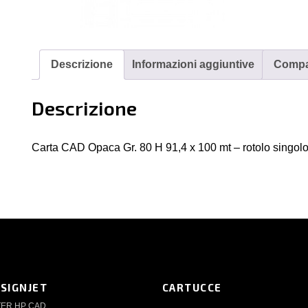
Op
Gr.
80
H
Descrizione
Informazioni aggiuntive
Compat
91
x
Descrizione
10
mt
-
Carta CAD Opaca Gr. 80 H 91,4 x 100 mt – rotolo singol
rot
si
qu
ESIGNJET
CARTUCCE
TER HP CAD