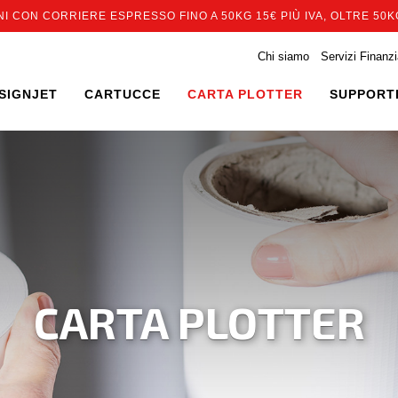
I CON CORRIERE ESPRESSO FINO A 50KG 15€ PIÙ IVA, OLTRE 50KG
Chi siamo
Servizi Finanzi
SIGNJET
CARTUCCE
CARTA PLOTTER
SUPPORTI
CARTA PLOTTER