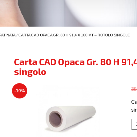
PATINATA
/ CARTA CAD OPACA GR. 80 H 91,4 X 100 MT – ROTOLO SINGOLO
Carta CAD Opaca Gr. 80 H 91,4
singolo
38
-10%
Ca
si
Ca
C