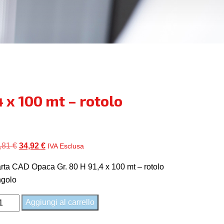
 x 100 mt – rotolo
Il
Il
,81
€
34,92
€
IVA Esclusa
prezzo
prezzo
rta CAD Opaca Gr. 80 H 91,4 x 100 mt – rotolo
originale
attuale
ngolo
era:
è:
38,81 €.
34,92 €.
rta
Aggiungi al carrello
AD