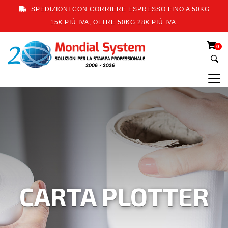
SPEDIZIONI CON CORRIERE ESPRESSO FINO A 50KG
15€ PIÙ IVA, OLTRE 50KG 28€ PIÙ IVA.
0
CARTA PLOTTER