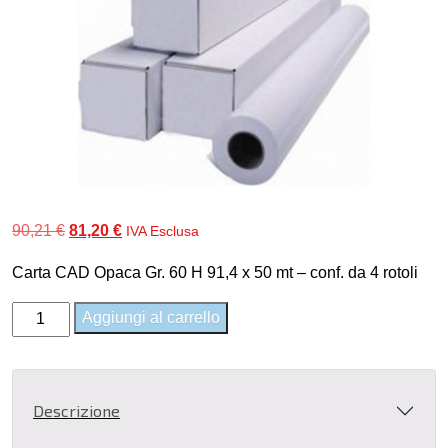
Il
Il
90,21
€
81,20
€
IVA Esclusa
prezzo
prezzo
Carta CAD Opaca Gr. 60 H 91,4 x 50 mt – conf. da 4 rotoli
originale
attuale
era:
è:
Carta
Aggiungi al carrello
90,21 €.
81,20 €.
CAD
Opaca
Gr.
Descrizione
60
H