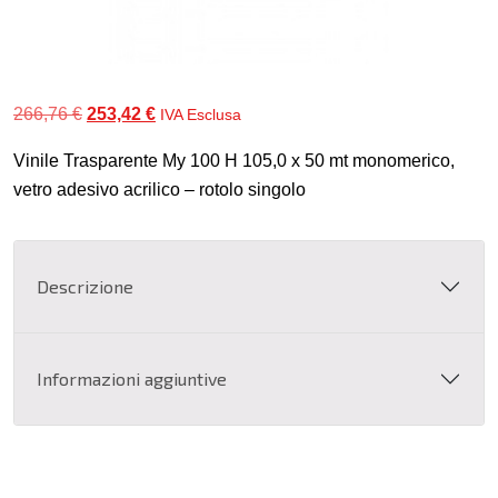
Il
Il
266,76
€
253,42
€
IVA Esclusa
prezzo
prezzo
Vinile Trasparente My 100 H 105,0 x 50 mt monomerico,
originale
attuale
vetro adesivo acrilico – rotolo singolo
era:
è:
266,76 €.
253,42 €.
Descrizione
Informazioni aggiuntive