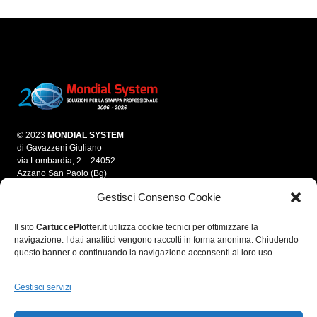
© 2023
MONDIAL SYSTEM
di Gavazzeni Giuliano
via Lombardia, 2 – 24052
Azzano San Paolo (Bg)
Gestisci Consenso Cookie
info@mondialsystem.it
Tel. 035 312550
Fax 035 4595861
Il sito
CartuccePlotter.it
utilizza cookie tecnici per ottimizzare la
navigazione. I dati analitici vengono raccolti in forma anonima. Chiudendo
P.IVA 03280700166
questo banner o continuando la navigazione acconsenti al loro uso.
C.F. GVZGLN70E05A794A
R.E.A. 364974
Gestisci servizi