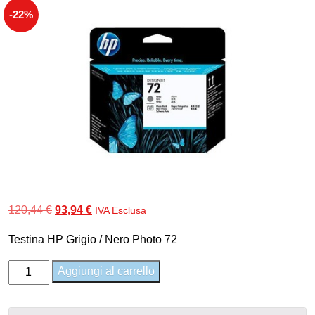
-22%
Il
Il
120,44
€
93,94
€
IVA Esclusa
prezzo
prezzo
Testina HP Grigio / Nero Photo 72
originale
attuale
era:
è:
C9380A
Aggiungi al carrello
120,44 €.
93,94 €.
-
Testina