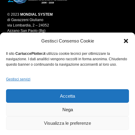
© 2023
MONDIAL SYSTEM
di Gavazzeni Giuliano
via Lombardia, 2 – 24052
Azzano San Paolo (Bg)
Gestisci Consenso Cookie
info@mondialsystem.it
Tel. 035 312550
Fax 035 4595861
Il sito
CartuccePlotter.it
utilizza cookie tecnici per ottimizzare la
navigazione. I dati analitici vengono raccolti in forma anonima. Chiudendo
P.IVA 03280700166
questo banner o continuando la navigazione acconsenti al loro uso.
C.F. GVZGLN70E05A794A
R.E.A. 364974
Gestisci servizi
Accetta
Nega
Visualizza le preferenze