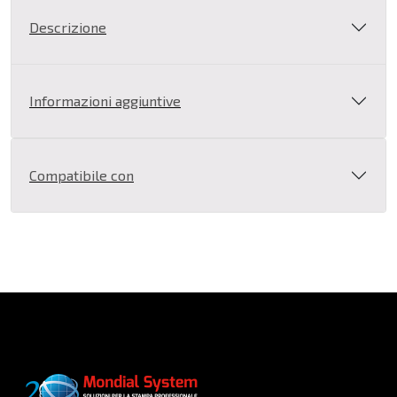
HP
Descrizione
Grigio
/
Nero
Informazioni aggiuntive
Photo
72
quantità
Compatibile con