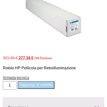
Il
Il
301,46
€
277,34
€
IVA Esclusa
prezzo
prezzo
Rotolo HP Pellicola per Retroilluminazione
originale
attuale
era:
è:
Scheda tecnica
301,46 €.
277,34 €.
Q8748A
Aggiungi al carrello
-
HP
Premium