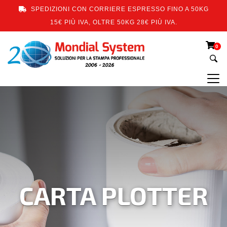
SPEDIZIONI CON CORRIERE ESPRESSO FINO A 50KG
15€ PIÙ IVA, OLTRE 50KG 28€ PIÙ IVA.
0
CARTA PLOTTER