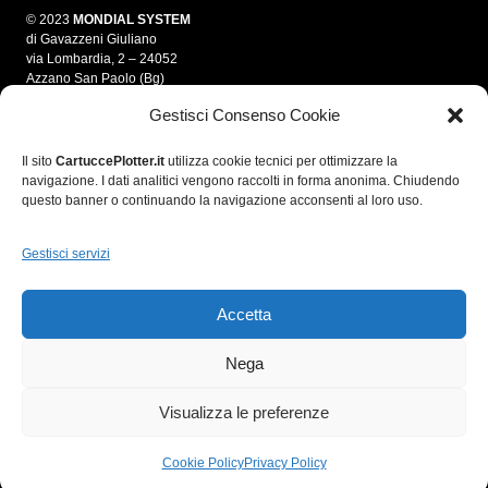
© 2023
MONDIAL SYSTEM
di Gavazzeni Giuliano
via Lombardia, 2 – 24052
Azzano San Paolo (Bg)
Gestisci Consenso Cookie
info@mondialsystem.it
Tel. 035 312550
Fax 035 4595861
Il sito
CartuccePlotter.it
utilizza cookie tecnici per ottimizzare la
navigazione. I dati analitici vengono raccolti in forma anonima. Chiudendo
P.IVA 03280700166
questo banner o continuando la navigazione acconsenti al loro uso.
C.F. GVZGLN70E05A794A
R.E.A. 364974
Gestisci servizi
Accetta
Nega
Visualizza le preferenze
Cookie Policy
Privacy Policy