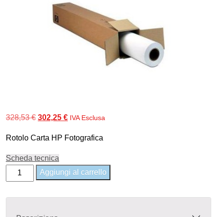
Il
Il
328,53
€
302,25
€
IVA Esclusa
prezzo
prezzo
Rotolo Carta HP Fotografica
originale
attuale
era:
è:
Scheda tecnica
328,53 €.
302,25 €.
Q7999A
Aggiungi al carrello
-
HP
Premium