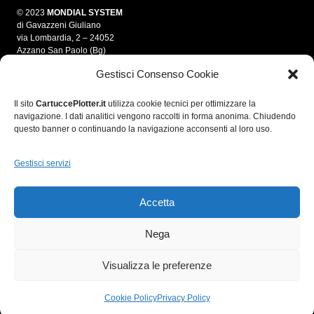
© 2023
MONDIAL SYSTEM
di Gavazzeni Giuliano
via Lombardia, 2 – 24052
Azzano San Paolo (Bg)
Gestisci Consenso Cookie
info@mondialsystem.it
Tel. 035 312550
Fax 035 4595861
Il sito
CartuccePlotter.it
utilizza cookie tecnici per ottimizzare la
navigazione. I dati analitici vengono raccolti in forma anonima. Chiudendo
P.IVA 03280700166
questo banner o continuando la navigazione acconsenti al loro uso.
C.F. GVZGLN70E05A794A
R.E.A. 364974
Gestisci servizi
Accetta
Nega
Visualizza le preferenze
Cookie Policy
Privacy Policy