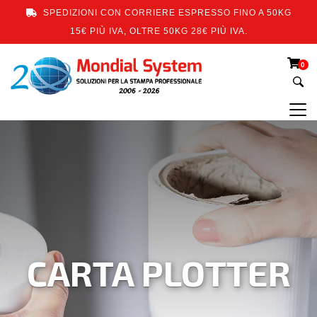
SPEDIZIONI CON CORRIERE ESPRESSO FINO A 50KG
15€ PIÙ IVA, OLTRE 50KG 28€ PIÙ IVA.
0
CARTA PLOTTER