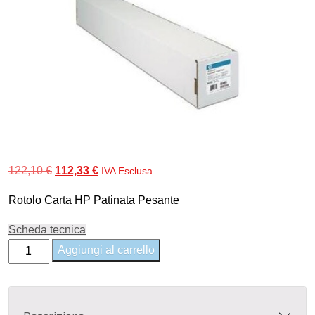
Il
Il
122,10
€
112,33
€
IVA Esclusa
prezzo
prezzo
Rotolo Carta HP Patinata Pesante
originale
attuale
era:
è:
Scheda tecnica
122,10 €.
112,33 €.
C6977C
Aggiungi al carrello
-
HP
Heavyweight