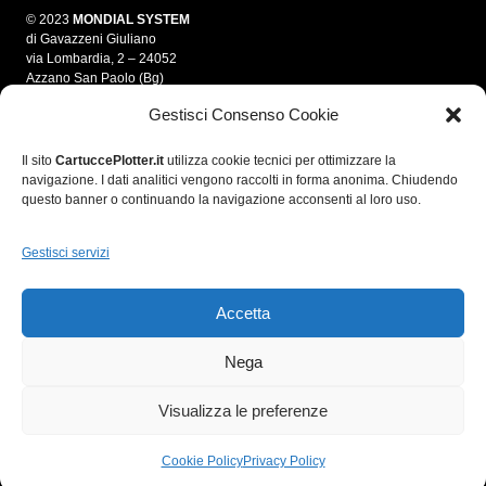
© 2023
MONDIAL SYSTEM
di Gavazzeni Giuliano
via Lombardia, 2 – 24052
Azzano San Paolo (Bg)
Gestisci Consenso Cookie
info@mondialsystem.it
Tel. 035 312550
Fax 035 4595861
Il sito
CartuccePlotter.it
utilizza cookie tecnici per ottimizzare la
navigazione. I dati analitici vengono raccolti in forma anonima. Chiudendo
P.IVA 03280700166
questo banner o continuando la navigazione acconsenti al loro uso.
C.F. GVZGLN70E05A794A
R.E.A. 364974
Gestisci servizi
Accetta
Nega
Visualizza le preferenze
Cookie Policy
Privacy Policy