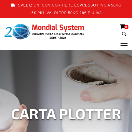
SPEDIZIONI CON CORRIERE ESPRESSO FINO A 50KG
15€ PIÙ IVA, OLTRE 50KG 28€ PIÙ IVA.
0
CARTA PLOTTER