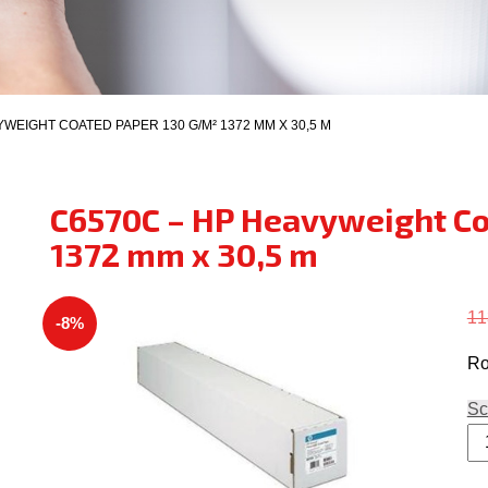
YWEIGHT COATED PAPER 130 G/M² 1372 MM X 30,5 M
C6570C – HP Heavyweight Co
1372 mm x 30,5 m
11
-8%
Ro
Sc
C6
-