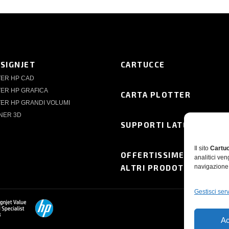
ESIGNJET
CARTUCCE
TER HP CAD
ER HP GRAFICA
CARTA PLOTTER
ER HP GRANDI VOLUMI
NER 3D
SUPPORTI LATEX
Il sito
Cartuc
OFFERTISSIME
analitici ve
ALTRI PRODOTTI
navigazione 
Gestisci serv
Ac