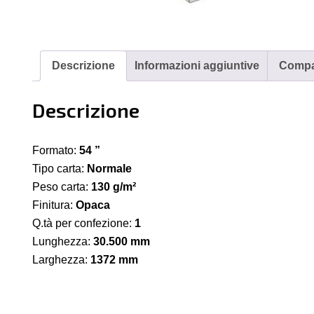
H
He
Co
Pa
Descrizione
Informazioni aggiuntive
Compat
13
g/
Descrizione
13
m
x
Formato:
54 ”
30
Tipo carta:
Normale
m
Peso carta:
130 g/m²
qu
Finitura:
Opaca
Q.tà per confezione:
1
Lunghezza:
30.500 mm
Larghezza:
1372 mm