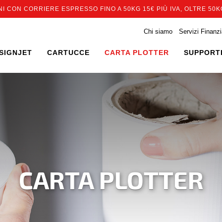
I CON CORRIERE ESPRESSO FINO A 50KG 15€ PIÙ IVA, OLTRE 50KG
Chi siamo
Servizi Finanzi
SIGNJET
CARTUCCE
CARTA PLOTTER
SUPPORTI
CARTA PLOTTER