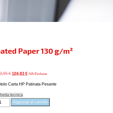
ated Paper 130 g/m²
Il
Il
3,95
€
104,83
€
IVA Esclusa
prezzo
prezzo
tolo Carta HP Patinata Pesante
originale
attuale
era:
è:
heda tecnica
113,95 €.
104,83 €.
570C
Aggiungi al carrello