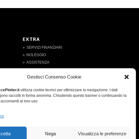
EXTRA
SERVIZI FINANZIARI
NOLEGGIO
ASSISTENZA
CONDIZIONI DI VENDITA
Gestisci Consenso Cookie
PRIVACY POLICY
COOKIE POLICY
cePlotter.it
utilizza cookie tecnici per ottimizzare la navigazione. I dati
CREDITS
ngono raccolti in forma anonima. Chiudendo questo banner o continuando la
acconsenti al loro uso.
izi
cetta
Nega
Visualizza le preferenze