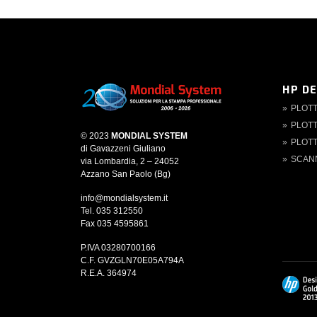
HP D
PLOT
PLOTT
© 2023
MONDIAL SYSTEM
PLOTT
di Gavazzeni Giuliano
SCAN
via Lombardia, 2 – 24052
Azzano San Paolo (Bg)
info@mondialsystem.it
Tel. 035 312550
Fax 035 4595861
P.IVA 03280700166
C.F. GVZGLN70E05A794A
R.E.A. 364974