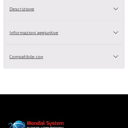
HP
Descrizione
Magenta
711
-
Informazioni aggiuntive
29
ml
quantità
Compatibile con