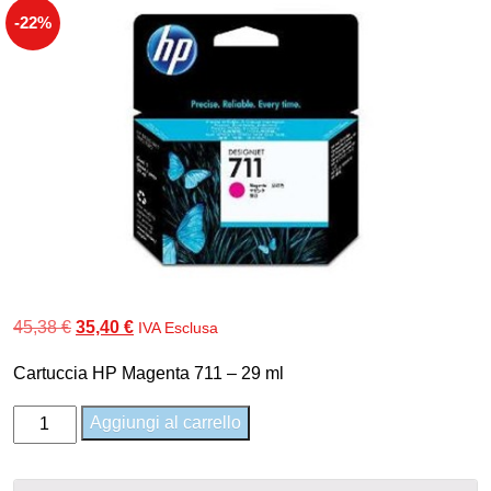
-22%
Il
Il
45,38
€
35,40
€
IVA Esclusa
prezzo
prezzo
Cartuccia HP Magenta 711 – 29 ml
originale
attuale
era:
è:
CZ131A
Aggiungi al carrello
45,38 €.
35,40 €.
-
Cartuccia