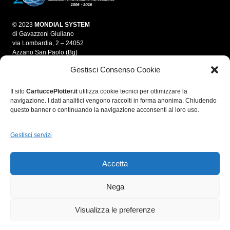
© 2023
MONDIAL SYSTEM
di Gavazzeni Giuliano
via Lombardia, 2 – 24052
Azzano San Paolo (Bg)
Gestisci Consenso Cookie
info@mondialsystem.it
Tel. 035 312550
Fax 035 4595861
Il sito
CartuccePlotter.it
utilizza cookie tecnici per ottimizzare la
navigazione. I dati analitici vengono raccolti in forma anonima. Chiudendo
P.IVA 03280700166
questo banner o continuando la navigazione acconsenti al loro uso.
C.F. GVZGLN70E05A794A
R.E.A. 364974
Gestisci servizi
Accetta
Nega
Visualizza le preferenze