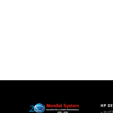
HP D
PLOT