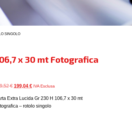
OLO SINGOLO
106,7 x 30 mt Fotografica
Il
Il
9,52
€
199,04
€
IVA Esclusa
prezzo
prezzo
rta Extra Lucida Gr 230 H 106,7 x 30 mt
originale
attuale
tografica – rotolo singolo
era:
è:
209,52 €.
199,04 €.