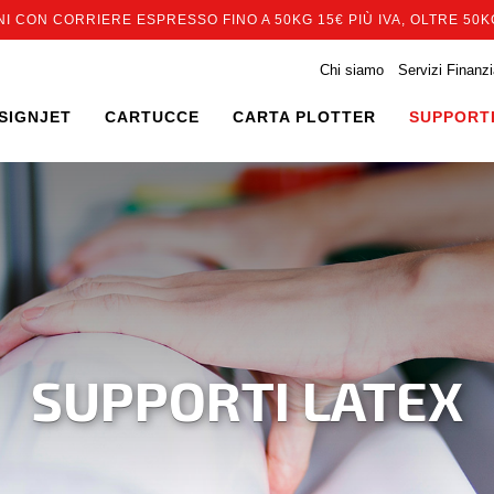
I CON CORRIERE ESPRESSO FINO A 50KG 15€ PIÙ IVA, OLTRE 50KG
Chi siamo
Servizi Finanzi
SIGNJET
CARTUCCE
CARTA PLOTTER
SUPPORTI
SUPPORTI LATEX