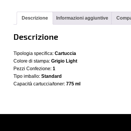
Li
77
Descrizione
Informazioni aggiuntive
Compat
-
77
Descrizione
ml
qu
Tipologia specifica:
Cartuccia
Colore di stampa:
Grigio Light
Pezzi Confezione:
1
Tipo imballo:
Standard
Capacità cartuccia/toner:
775 ml