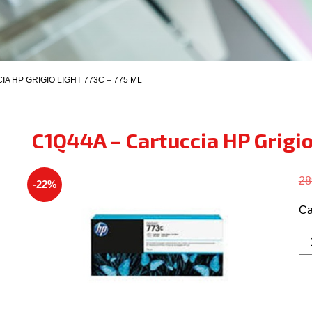
IA HP GRIGIO LIGHT 773C – 775 ML
C1Q44A – Cartuccia HP Grigio
28
-22%
Ca
C
-
Ca
H
Gr