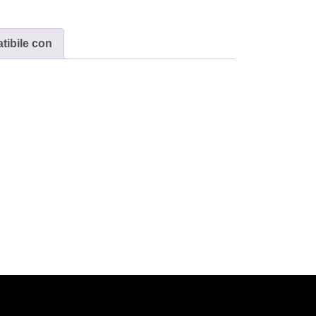
ght
3C
ibile con
5
antità