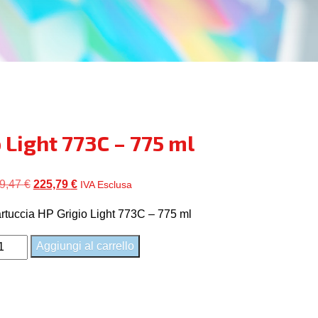
 Light 773C – 775 ml
Il
Il
9,47
€
225,79
€
IVA Esclusa
prezzo
prezzo
rtuccia HP Grigio Light 773C – 775 ml
originale
attuale
era:
è:
1Q44A
Aggiungi al carrello
289,47 €.
225,79 €.
rtuccia
P
igio