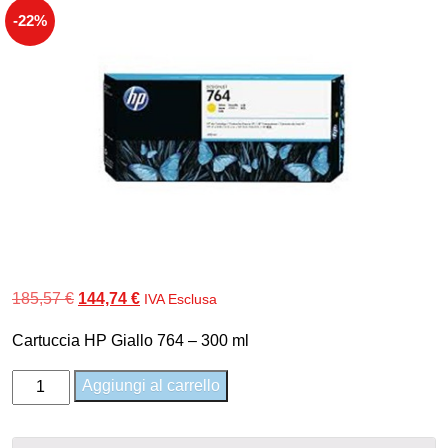
-22%
Il
Il
185,57
€
144,74
€
IVA Esclusa
prezzo
prezzo
Cartuccia HP Giallo 764 – 300 ml
originale
attuale
era:
è:
C1Q15A
Aggiungi al carrello
185,57 €.
144,74 €.
-
Cartuccia