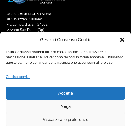
© 2023
MONDIAL SYSTEM
di Gavazzeni Giuliano
via Lombardia, 2 – 24052
Azzano San Paolo (Bg)
Gestisci Consenso Cookie
info@mondialsystem.it
Tel. 035 312550
Fax 035 4595861
Il sito
CartuccePlotter.it
utilizza cookie tecnici per ottimizzare la
navigazione. I dati analitici vengono raccolti in forma anonima. Chiudendo
P.IVA 03280700166
questo banner o continuando la navigazione acconsenti al loro uso.
C.F. GVZGLN70E05A794A
R.E.A. 364974
Gestisci servizi
Accetta
Nega
Visualizza le preferenze