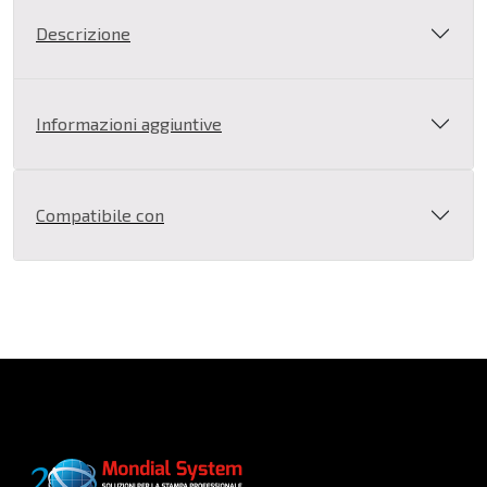
HP
Descrizione
Giallo
764
-
Informazioni aggiuntive
300
ml
quantità
Compatibile con