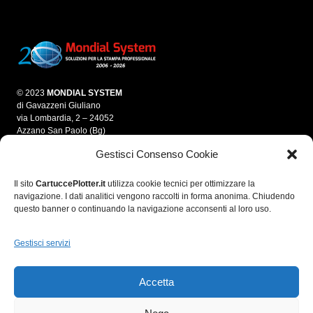
© 2023
MONDIAL SYSTEM
di Gavazzeni Giuliano
via Lombardia, 2 – 24052
Azzano San Paolo (Bg)
Gestisci Consenso Cookie
info@mondialsystem.it
Tel. 035 312550
Fax 035 4595861
Il sito
CartuccePlotter.it
utilizza cookie tecnici per ottimizzare la
navigazione. I dati analitici vengono raccolti in forma anonima. Chiudendo
P.IVA 03280700166
questo banner o continuando la navigazione acconsenti al loro uso.
C.F. GVZGLN70E05A794A
R.E.A. 364974
Gestisci servizi
Accetta