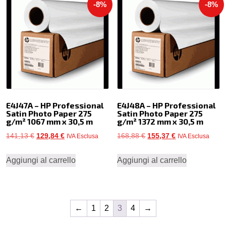
-8%
-8%
E4J47A – HP Professional
E4J48A – HP Professional
Satin Photo Paper 275
Satin Photo Paper 275
g/m² 1067 mm x 30,5 m
g/m² 1372 mm x 30,5 m
Il
Il
Il
Il
141,13
€
129,84
€
168,88
€
155,37
€
IVA Esclusa
IVA Esclusa
prezzo
prezzo
prezzo
prezzo
Aggiungi al carrello
Aggiungi al carrello
originale
attuale
originale
attuale
era:
è:
era:
è:
141,13 €.
129,84 €.
168,88 €.
155,37 €.
←
1
2
3
4
→