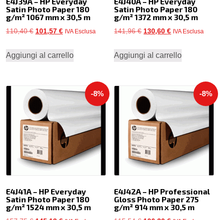
E4J39A – HP Everyday
E4J40A – HP Everyday
Satin Photo Paper 180
Satin Photo Paper 180
g/m² 1067 mm x 30,5 m
g/m² 1372 mm x 30,5 m
Il
Il
Il
Il
110,40
€
101,57
€
141,96
€
130,60
€
IVA Esclusa
IVA Esclusa
prezzo
prezzo
prezzo
prezzo
Aggiungi al carrello
Aggiungi al carrello
originale
attuale
originale
attuale
era:
è:
era:
è:
110,40 €.
101,57 €.
141,96 €.
130,60 €.
-8%
-8%
E4J41A – HP Everyday
E4J42A – HP Professional
Satin Photo Paper 180
Gloss Photo Paper 275
g/m² 1524 mm x 30,5 m
g/m² 914 mm x 30,5 m