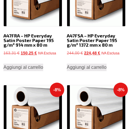
A47FRA – HP Everyday
A47FSA – HP Everyday
Satin Poster Paper 195
Satin Poster Paper 195
g/m² 914 mm x 80 m
g/m² 1372 mm x 80 m
Il
Il
Il
Il
163,31
€
150,25
€
244,00
€
224,48
€
IVA Esclusa
IVA Esclusa
prezzo
prezzo
prezzo
prezzo
Aggiungi al carrello
Aggiungi al carrello
originale
attuale
originale
attuale
era:
è:
era:
è:
163,31 €.
150,25 €.
244,00 €.
224,48 €.
-8%
-8%