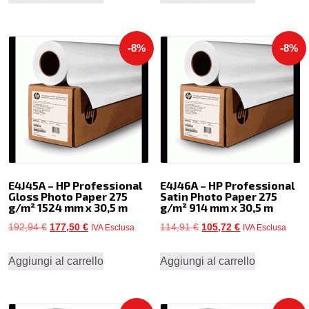
era:
è:
era:
è:
141,95 €.
130,59 €.
169,84 €.
156,25 €.
-8%
-8%
E4J45A – HP Professional
E4J46A – HP Professional
Gloss Photo Paper 275
Satin Photo Paper 275
g/m² 1524 mm x 30,5 m
g/m² 914 mm x 30,5 m
Il
Il
Il
Il
192,94
€
177,50
€
114,91
€
105,72
€
IVA Esclusa
IVA Esclusa
prezzo
prezzo
prezzo
prezzo
Aggiungi al carrello
Aggiungi al carrello
originale
attuale
originale
attuale
era:
è:
era:
è:
192,94 €.
177,50 €.
114,91 €.
105,72 €.