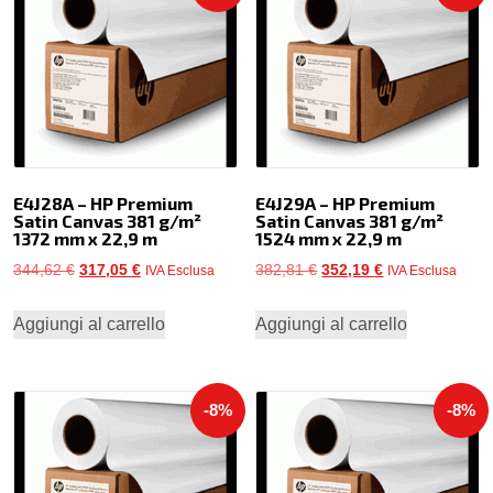
E4J28A – HP Premium
E4J29A – HP Premium
Satin Canvas 381 g/m²
Satin Canvas 381 g/m²
1372 mm x 22,9 m
1524 mm x 22,9 m
Il
Il
Il
Il
344,62
€
317,05
€
382,81
€
352,19
€
IVA Esclusa
IVA Esclusa
prezzo
prezzo
prezzo
prezzo
Aggiungi al carrello
Aggiungi al carrello
originale
attuale
originale
attuale
era:
è:
era:
è:
344,62 €.
317,05 €.
382,81 €.
352,19 €.
-8%
-8%