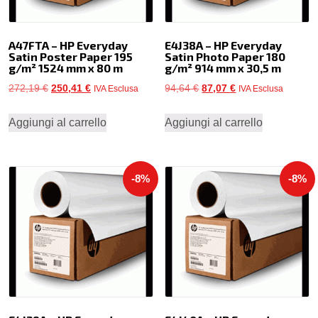
A47FTA – HP Everyday
E4J38A – HP Everyday
Satin Poster Paper 195
Satin Photo Paper 180
g/m² 1524 mm x 80 m
g/m² 914 mm x 30,5 m
Il
Il
Il
Il
272,19
€
250,41
€
94,64
€
87,07
€
IVA Esclusa
IVA Esclusa
prezzo
prezzo
prezzo
prezzo
Aggiungi al carrello
Aggiungi al carrello
originale
attuale
originale
attuale
era:
è:
era:
è:
272,19 €.
250,41 €.
94,64 €.
87,07 €.
-8%
-8%