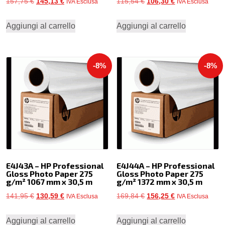
Il
Il
Il
Il
157,75
€
145,13
€
115,54
€
106,30
€
IVA Esclusa
IVA Esclusa
prezzo
prezzo
prezzo
prezzo
Aggiungi al carrello
Aggiungi al carrello
originale
attuale
originale
attuale
era:
è:
era:
è:
157,75 €.
145,13 €.
115,54 €.
106,30 €.
-8%
-8%
E4J43A – HP Professional
E4J44A – HP Professional
Gloss Photo Paper 275
Gloss Photo Paper 275
g/m² 1067 mm x 30,5 m
g/m² 1372 mm x 30,5 m
Il
Il
Il
Il
141,95
€
130,59
€
169,84
€
156,25
€
IVA Esclusa
IVA Esclusa
prezzo
prezzo
prezzo
prezzo
Aggiungi al carrello
Aggiungi al carrello
originale
attuale
originale
attuale