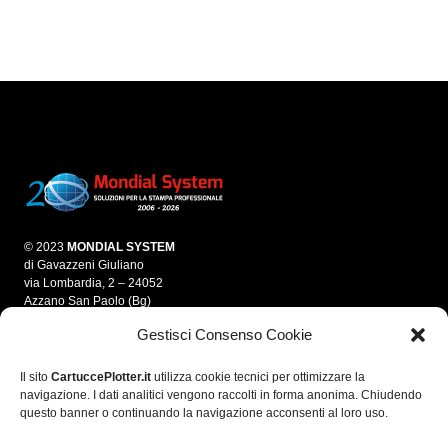
© 2023
MONDIAL SYSTEM
di Gavazzeni Giuliano
via Lombardia, 2 – 24052
Azzano San Paolo (Bg)
Gestisci Consenso Cookie
info@mondialsystem.it
Tel. 035 312550
Fax 035 4595861
Il sito
CartuccePlotter.it
utilizza cookie tecnici per ottimizzare la
navigazione. I dati analitici vengono raccolti in forma anonima. Chiudendo
P.IVA 03280700166
questo banner o continuando la navigazione acconsenti al loro uso.
C.F. GVZGLN70E05A794A
R.E.A. 364974